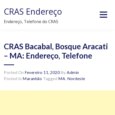
Skip
CRAS Endereço
to
content
Endereço, Telefone do CRAS
CRAS Bacabal, Bosque Aracati
– MA: Endereço, Telefone
Posted On
Fevereiro 11, 2020
By
Admin
Posted In
Maranhão
Tagged
MA
,
Nordeste