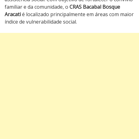
familiar e da comunidade, o
CRAS Bacabal Bosque
Aracati
é localizado principalmente em áreas com maior
índice de vulnerabilidade social.