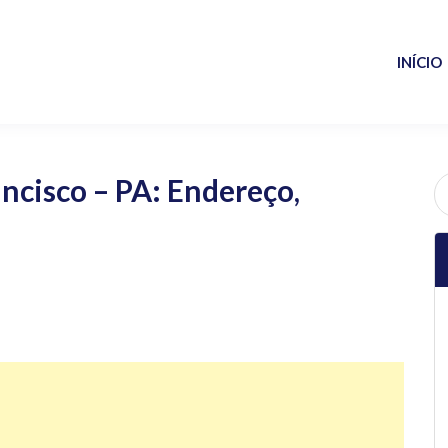
INÍCIO
ncisco – PA: Endereço,
P
po