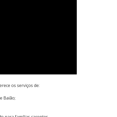
erece os serviços de:
de Baião;
 para famílias carentes