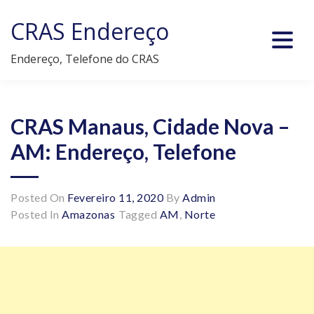
Skip
CRAS Endereço
to
content
Endereço, Telefone do CRAS
CRAS Manaus, Cidade Nova –
AM: Endereço, Telefone
Posted On
Fevereiro 11, 2020
By
Admin
Posted In
Amazonas
Tagged
AM
,
Norte