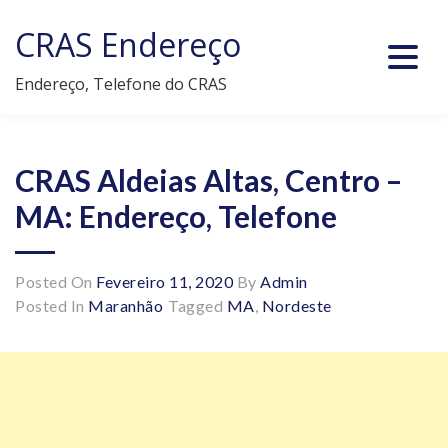
Skip
CRAS Endereço
to
content
Endereço, Telefone do CRAS
CRAS Aldeias Altas, Centro –
MA: Endereço, Telefone
Posted On
Fevereiro 11, 2020
By
Admin
Posted In
Maranhão
Tagged
MA
,
Nordeste