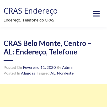
Skip
CRAS Endereço
to
content
Endereço, Telefone do CRAS
CRAS Belo Monte, Centro –
AL: Endereço, Telefone
Posted On
Fevereiro 11, 2020
By
Admin
Posted In
Alagoas
Tagged
AL
,
Nordeste