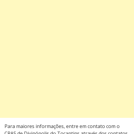
Para maiores informações, entre em contato com o
CRAS de Divinópolis do Tocantins através dos contatos