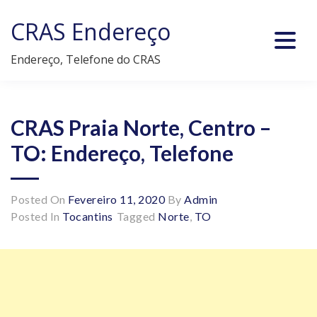
Skip
CRAS Endereço
to
content
Endereço, Telefone do CRAS
CRAS Praia Norte, Centro –
TO: Endereço, Telefone
Posted On
Fevereiro 11, 2020
By
Admin
Posted In
Tocantins
Tagged
Norte
,
TO